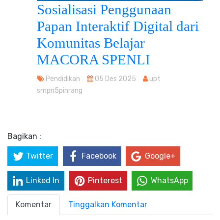
Sosialisasi Penggunaan
Papan Interaktif Digital dari
Komunitas Belajar
MACORA SPENLI
Pendidikan
05 Des 2025
upt
smpn5pinrang
Bagikan :
Twitter
Facebook
Google+
Linked In
Pinterest
WhatsApp
Komentar
Tinggalkan Komentar