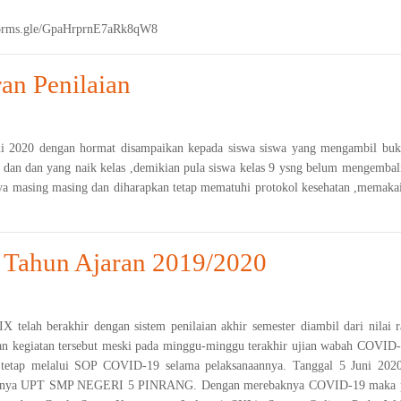
://forms.gle/GpaHrprnE7aRk8qW8
an Penilaian
uni 2020 dengan hormat disampaikan kepada siswa siswa yang mengambil buk
u dan dan yang naik kelas ,demikian pula siswa kelas 9 ysng belum mengemba
nya masing masing dan diharapkan tetap mematuhi protokol kesehatan ,memakai
Tahun Ajaran 2019/2020
 IX telah berakhir dengan sistem penilaian akhir semester diambil dari ni
ian kegiatan tersebut meski pada minggu-minggu terakhir ujian wabah COVID
a tetap melalui SOP COVID-19 selama pelaksanaannya. Tanggal 5 Juni 2020 
ususnya UPT SMP NEGERI 5 PINRANG. Dengan merebaknya COVID-19 maka