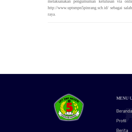
melaksanakan pengumuman kelulusan via onl
http://www.uptsmpn5pinrang.sch.id/ sebagai salah
raya.
MENU 
Berand
Profil
Berita