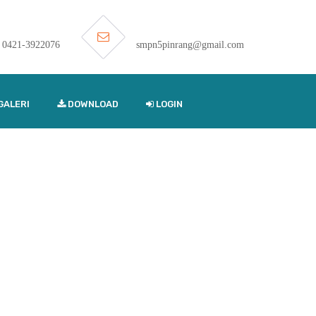
0421-3922076
smpn5pinrang@gmail.com
GALERI
DOWNLOAD
LOGIN