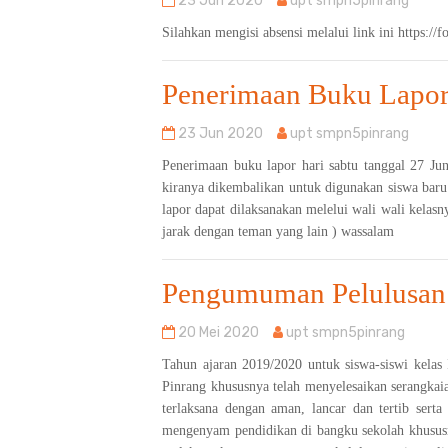
23 Jun 2020
upt smpn5pinrang
Silahkan mengisi absensi melalui link ini https
Penerimaan Buku Lapor
23 Jun 2020
upt smpn5pinrang
Penerimaan buku lapor hari sabtu tanggal 27 J
kiranya dikembalikan untuk digunakan siswa bar
lapor dapat dilaksanakan melelui wali wali kelas
jarak dengan teman yang lain ) wassalam
Pengumuman Pelulusan 
20 Mei 2020
upt smpn5pinrang
Tahun ajaran 2019/2020 untuk siswa-siswi kelas
Pinrang khususnya telah menyelesaikan serangka
terlaksana dengan aman, lancar dan tertib sert
mengenyam pendidikan di bangku sekolah kh