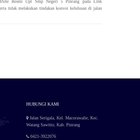
ebSite Resmi Upt Smp Negeri 5 Pinrang pada Link
erta tidak melakukan tindakan konvoi kelulusan di jalan
HUBUNGI KAMI
Jalan Serigala, Kel. Macorawalie, Kec.
Watang Sawitto, Kab. Pinrang
0421-3922076