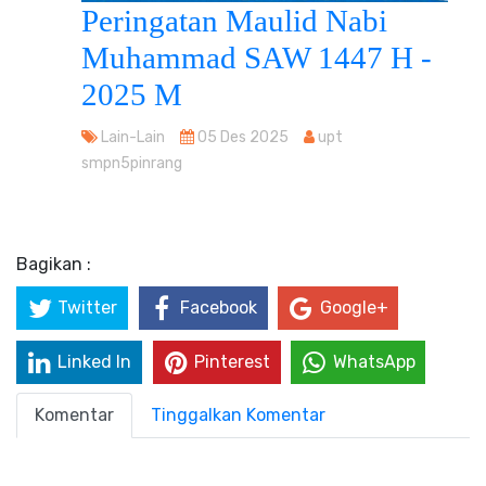
Peringatan Maulid Nabi
Muhammad SAW 1447 H -
2025 M
Lain-Lain
05 Des 2025
upt
smpn5pinrang
Bagikan :
Twitter
Facebook
Google+
Linked In
Pinterest
WhatsApp
Komentar
Tinggalkan Komentar