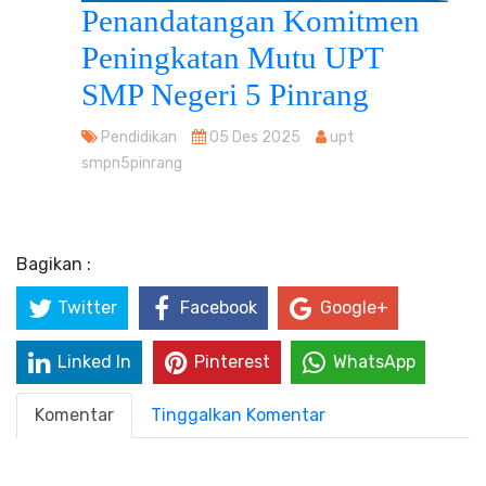
Penandatangan Komitmen
Peningkatan Mutu UPT
SMP Negeri 5 Pinrang
Pendidikan
05 Des 2025
upt
smpn5pinrang
Bagikan :
Twitter
Facebook
Google+
Linked In
Pinterest
WhatsApp
Komentar
Tinggalkan Komentar