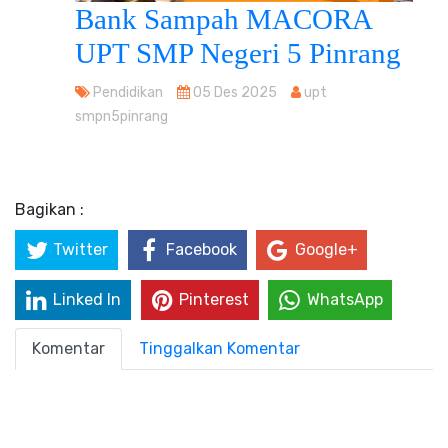
Bank Sampah MACORA
UPT SMP Negeri 5 Pinrang
Pendidikan
05 Des 2025
upt
smpn5pinrang
Bagikan :
Twitter
Facebook
Google+
Linked In
Pinterest
WhatsApp
Komentar
Tinggalkan Komentar